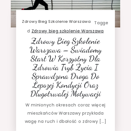
Zdrowy Bieg Szkolenie Warszawa
Tagge
d
Zdrowy bieg szkolenie Warszawa
Zdrowy Bieg Szkolenie
Warszawa – Świadomy
Start W Korzystny Dla
Zdrowia Tryb Życia I
Sprawdzona Droga Do
Lepszej Kondycji Oraz
Długotrwałej Motywacji
W minionych okresach coraz więcej
mieszkańców Warszawy przykłada
wagę na ruch i dbałość o zdrowy […]