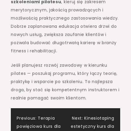
szkoleniami pilatesu
, kieruj się zakresem
merytorycznym, jakością prowadzących i
możliwością praktycznego zastosowania wiedzy.
Dobrze zaplanowana edukacja otwiera drzwi do
nowych usług, zwiększa zaufanie klientów i
pozwala budować długotrwałą karierę w branży
fitness i rehabilitacji.
Jeśli planujesz rozwój zawodowy w kierunku
pilates — poszukaj programu, który łączy teorię,
praktykę i wsparcie po szkoleniu. To najlepsza
droga, by stać się kompetentnym instruktorem i
realnie pomagać swoim klientom.
Nawigacja
Previous:
Terapia
Next:
Kinesiotaping
powięziowa kurs dla
estetyczny kurs dla