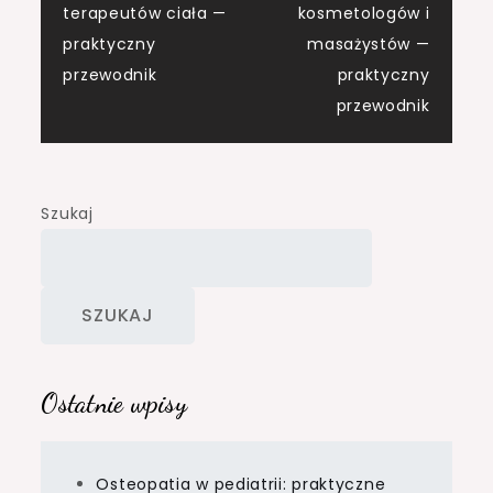
wpisu
terapeutów ciała —
kosmetologów i
praktyczny
masażystów —
przewodnik
praktyczny
przewodnik
Szukaj
SZUKAJ
Ostatnie wpisy
Osteopatia w pediatrii: praktyczne