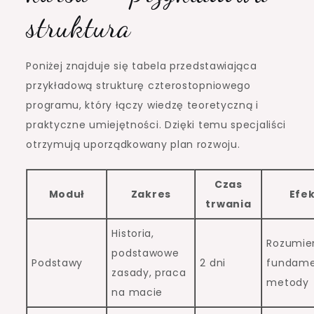
struktura
Poniżej znajduje się tabela przedstawiająca
przykładową strukturę czterostopniowego
programu, który łączy wiedzę teoretyczną i
praktyczne umiejętności. Dzięki temu specjaliści
otrzymują uporządkowany plan rozwoju.
Czas
Moduł
Zakres
Efe
trwania
Historia,
Rozumie
podstawowe
Podstawy
2 dni
fundam
zasady, praca
metody
na macie