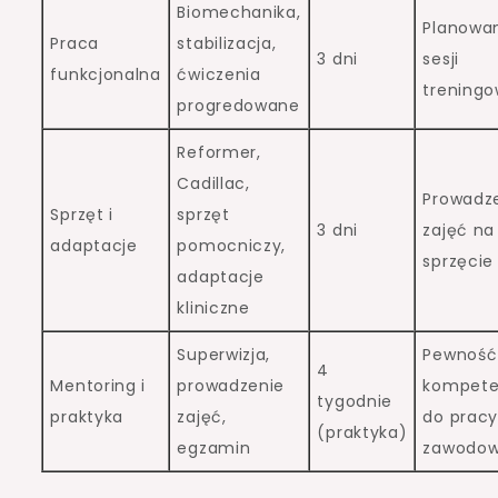
Biomechanika,
Planowa
Praca
stabilizacja,
3 dni
sesji
funkcjonalna
ćwiczenia
trening
progredowane
Reformer,
Cadillac,
Prowadz
Sprzęt i
sprzęt
3 dni
zajęć na
adaptacje
pomocniczy,
sprzęcie
adaptacje
kliniczne
Superwizja,
Pewność 
4
Mentoring i
prowadzenie
kompete
tygodnie
praktyka
zajęć,
do prac
(praktyka)
egzamin
zawodow